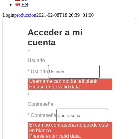
EN
Login
produccion
2021-02-08T18:20:39+01:00
Acceder a mi
cuenta
*
Usuario
* Usuario
Username can not be left blank.
Please enter valid data.
*
Contraseña
* Contraseña
El campo contraseña no puede estar
en blanco.
Please enter valid data.