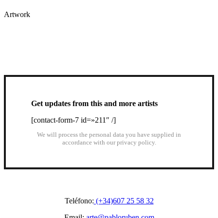
Artwork
Get updates from this and more artists
[contact-form-7 id=»211″ /]
We will process the personal data you have supplied in
accordance with our privacy policy.
Teléfono:
(+34)607 25 58 32
Email:
arte@pabloruben.com