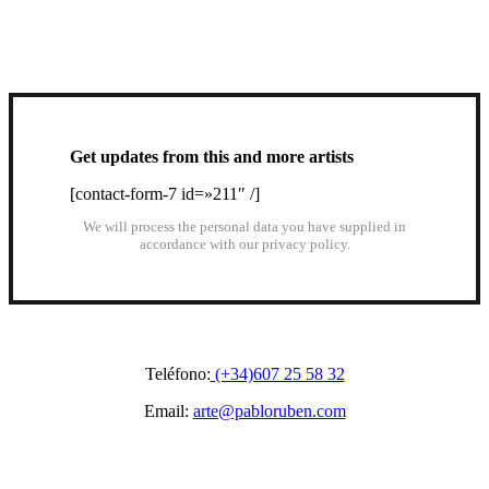
Get updates from this and more artists
[contact-form-7 id=»211″ /]
We will process the personal data you have supplied in
accordance with our privacy policy.
Teléfono:
(+34)607 25 58 32
Email:
arte@pabloruben.com