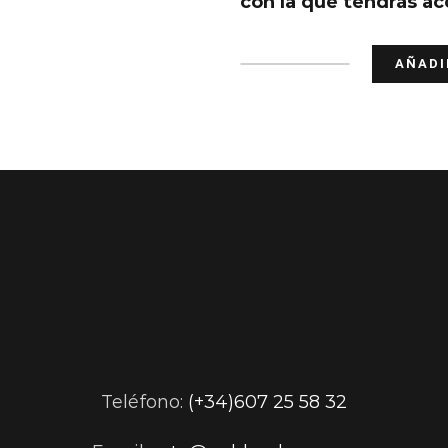
con la que tendrás ac
AÑADI
Pack
Iniciación
cantidad
Teléfono:
(+34)607 25 58 32